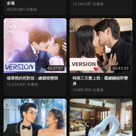
全場
14,284,287 次播放
46,551,861 次播放
02:27:37
02:43:33
循環裡的死對頭：總裁暗戀我
時限三天愛上我：霸總觸碰即變
身
13,424,827 次播放
12,960,893 次播放