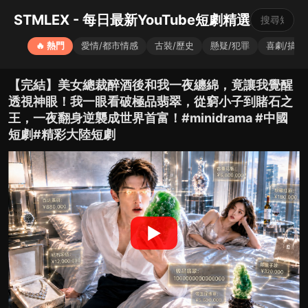
STMLEX - 每日最新YouTube短劇精選
🔥 熱門
愛情/都市情感
古裝/歷史
懸疑/犯罪
喜劇/搞笑
【完結】美女總裁醉酒後和我一夜纏綿，竟讓我覺醒
透視神眼！我一眼看破極品翡翠，從窮小子到賭石之
王，一夜翻身逆襲成世界首富！#minidrama #中國
短劇#精彩大陸短劇
▶