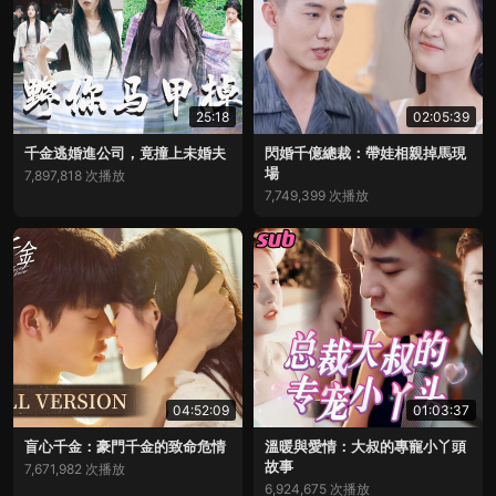
25:18
02:05:39
千金逃婚進公司，竟撞上未婚夫
閃婚千億總裁：帶娃相親掉馬現
場
7,897,818 次播放
7,749,399 次播放
04:52:09
01:03:37
盲心千金：豪門千金的致命危情
溫暖與愛情：大叔的專寵小丫頭
故事
7,671,982 次播放
6,924,675 次播放