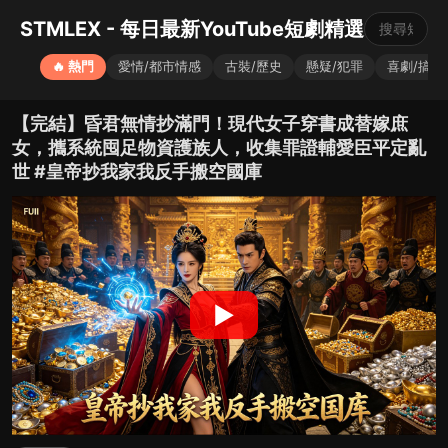
STMLEX - 每日最新YouTube短劇精選
🔥 熱門
愛情/都市情感
古裝/歷史
懸疑/犯罪
喜劇/搞笑
【完結】昏君無情抄滿門！現代女子穿書成替嫁庶
女，攜系統囤足物資護族人，收集罪證輔愛臣平定亂
世 #皇帝抄我家我反手搬空國庫
▶