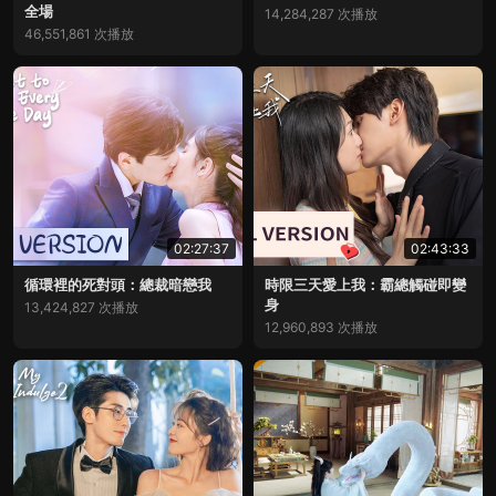
全場
14,284,287 次播放
46,551,861 次播放
02:27:37
02:43:33
循環裡的死對頭：總裁暗戀我
時限三天愛上我：霸總觸碰即變
身
13,424,827 次播放
12,960,893 次播放