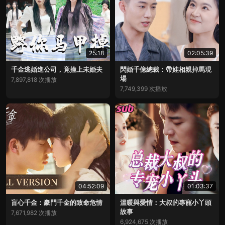
25:18
02:05:39
千金逃婚進公司，竟撞上未婚夫
閃婚千億總裁：帶娃相親掉馬現
場
7,897,818 次播放
7,749,399 次播放
04:52:09
01:03:37
盲心千金：豪門千金的致命危情
溫暖與愛情：大叔的專寵小丫頭
故事
7,671,982 次播放
6,924,675 次播放