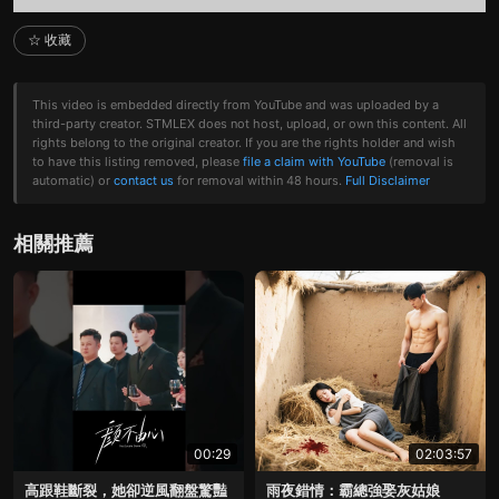
☆ 收藏
This video is embedded directly from YouTube and was uploaded by a
third-party creator. STMLEX does not host, upload, or own this content. All
rights belong to the original creator. If you are the rights holder and wish
to have this listing removed, please
file a claim with YouTube
(removal is
automatic) or
contact us
for removal within 48 hours.
Full Disclaimer
相關推薦
00:29
02:03:57
高跟鞋斷裂，她卻逆風翻盤驚豔
雨夜錯情：霸總強娶灰姑娘