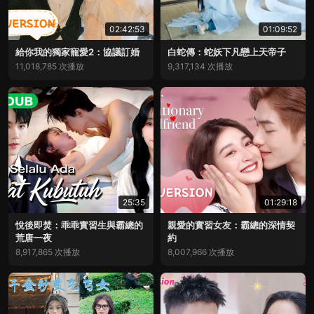
02:42:53
01:09:52
給你我的獨家寵愛2：協議訂婚
白蛇傳：蛇妖下凡戀上天帝子
11,018,785 次播放
9,317,134 次播放
25:35
01:29:18
悅後即焚：乖乖實習生與霸總的
親愛的實習女友：霸總的深情契
荒唐一夜
約
8,917,865 次播放
8,007,966 次播放