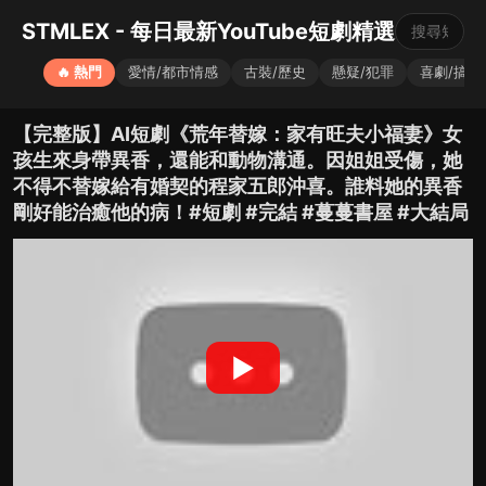
STMLEX - 每日最新YouTube短劇精選
🔥 熱門
愛情/都市情感
古裝/歷史
懸疑/犯罪
喜劇/搞笑
【完整版】AI短劇《荒年替嫁：家有旺夫小福妻》女
孩生來身帶異香，還能和動物溝通。因姐姐受傷，她
不得不替嫁給有婚契的程家五郎沖喜。誰料她的異香
剛好能治癒他的病！#短劇 #完結 #蔓蔓書屋 #大結局
▶