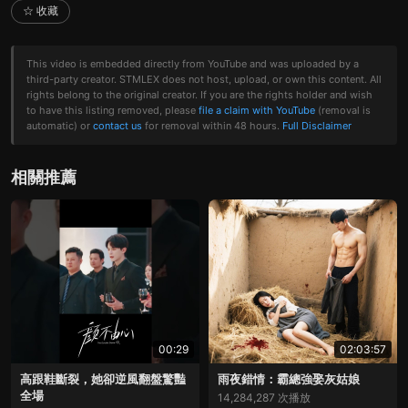
☆ 收藏
This video is embedded directly from YouTube and was uploaded by a
third-party creator. STMLEX does not host, upload, or own this content. All
rights belong to the original creator. If you are the rights holder and wish
to have this listing removed, please
file a claim with YouTube
(removal is
automatic) or
contact us
for removal within 48 hours.
Full Disclaimer
相關推薦
00:29
02:03:57
高跟鞋斷裂，她卻逆風翻盤驚豔
雨夜錯情：霸總強娶灰姑娘
全場
14,284,287 次播放