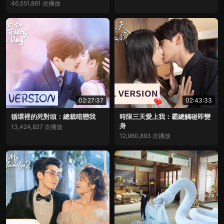
46,551,861 次播放
02:27:37
02:43:33
循環裡的死對頭：總裁暗戀我
時限三天愛上我：霸總觸碰即變
身
13,424,827 次播放
12,960,893 次播放