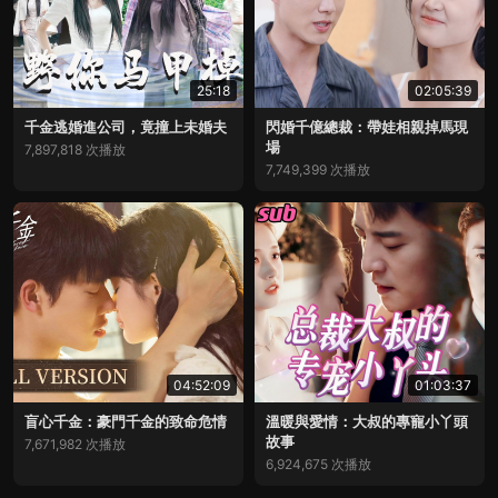
25:18
02:05:39
千金逃婚進公司，竟撞上未婚夫
閃婚千億總裁：帶娃相親掉馬現
場
7,897,818 次播放
7,749,399 次播放
04:52:09
01:03:37
盲心千金：豪門千金的致命危情
溫暖與愛情：大叔的專寵小丫頭
故事
7,671,982 次播放
6,924,675 次播放