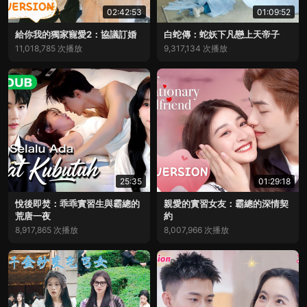
02:42:53
01:09:52
給你我的獨家寵愛2：協議訂婚
白蛇傳：蛇妖下凡戀上天帝子
11,018,785 次播放
9,317,134 次播放
25:35
01:29:18
悅後即焚：乖乖實習生與霸總的
親愛的實習女友：霸總的深情契
荒唐一夜
約
8,917,865 次播放
8,007,966 次播放