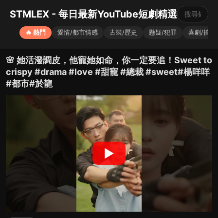
STMLEX - 每日最新YouTube短劇精選
🔥 熱門
愛情/都市情感
古裝/歷史
懸疑/犯罪
喜劇/搞笑
🌸 她活潑調皮，他寵她如命，你一定要追！Sweet to
crispy #drama #love #甜寵 #總裁 #sweet#楊咩咩
#都市#於龍
▶