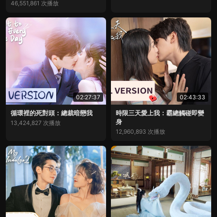
46,551,861 次播放
02:27:37
02:43:33
循環裡的死對頭：總裁暗戀我
時限三天愛上我：霸總觸碰即變
身
13,424,827 次播放
12,960,893 次播放