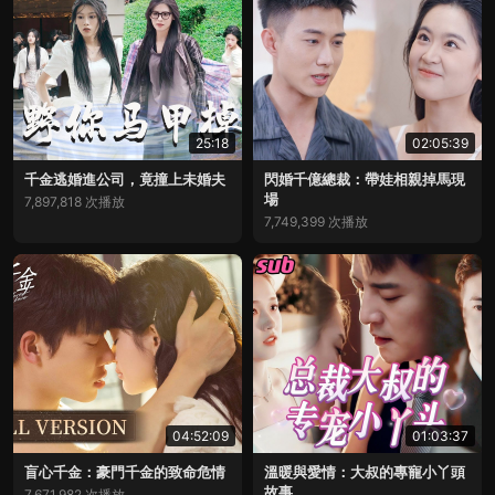
25:18
02:05:39
千金逃婚進公司，竟撞上未婚夫
閃婚千億總裁：帶娃相親掉馬現
場
7,897,818 次播放
7,749,399 次播放
04:52:09
01:03:37
盲心千金：豪門千金的致命危情
溫暖與愛情：大叔的專寵小丫頭
故事
7,671,982 次播放