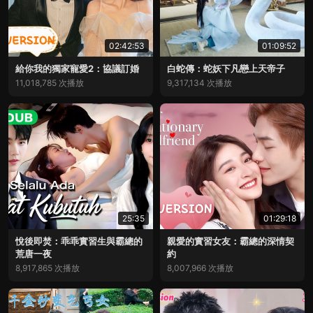
02:42:53
01:09:52
給你我的獨家寵愛2：協議訂婚
白蛇傳：蛇妖下凡戀上天帝子
11,018,785 次播放
9,317,134 次播放
25:35
01:29:18
悅後即焚：乖乖實習生與霸總的
親愛的實習女友：霸總的深情契
荒唐一夜
約
8,917,865 次播放
8,007,966 次播放