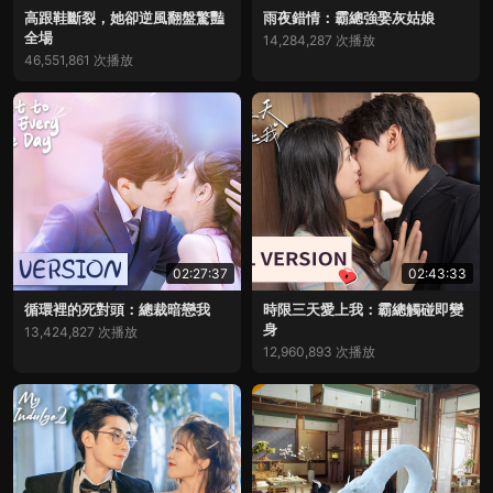
高跟鞋斷裂，她卻逆風翻盤驚豔
雨夜錯情：霸總強娶灰姑娘
全場
14,284,287 次播放
46,551,861 次播放
02:27:37
02:43:33
循環裡的死對頭：總裁暗戀我
時限三天愛上我：霸總觸碰即變
身
13,424,827 次播放
12,960,893 次播放