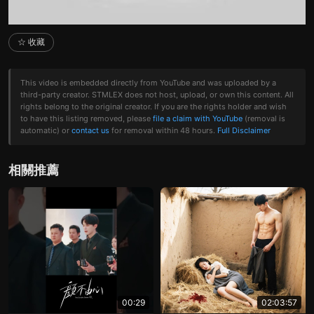
☆ 收藏
This video is embedded directly from YouTube and was uploaded by a
third-party creator. STMLEX does not host, upload, or own this content. All
rights belong to the original creator. If you are the rights holder and wish
to have this listing removed, please
file a claim with YouTube
(removal is
automatic) or
contact us
for removal within 48 hours.
Full Disclaimer
相關推薦
00:29
02:03:57