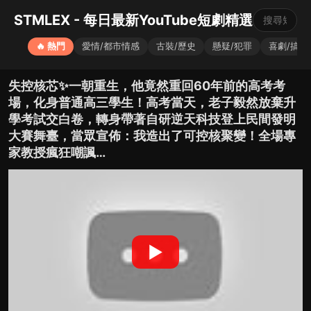
STMLEX - 每日最新YouTube短劇精選
🔥 熱門
愛情/都市情感
古裝/歷史
懸疑/犯罪
喜劇/搞笑
失控核芯✨一朝重生，他竟然重回60年前的高考考
場，化身普通高三學生！高考當天，老子毅然放棄升
學考試交白卷，轉身帶著自研逆天科技登上民間發明
大賽舞臺，當眾宣佈：我造出了可控核聚變！全場專
家教授瘋狂嘲諷…
▶