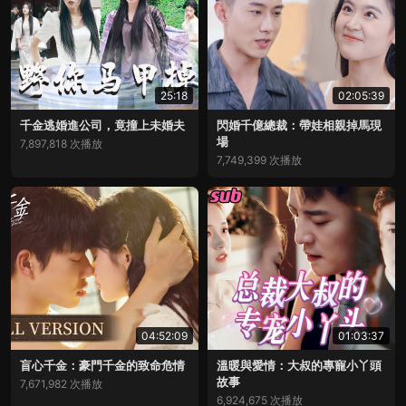
25:18
02:05:39
千金逃婚進公司，竟撞上未婚夫
閃婚千億總裁：帶娃相親掉馬現
場
7,897,818 次播放
7,749,399 次播放
04:52:09
01:03:37
盲心千金：豪門千金的致命危情
溫暖與愛情：大叔的專寵小丫頭
故事
7,671,982 次播放
6,924,675 次播放