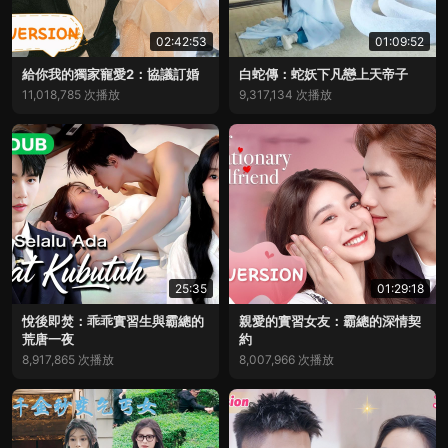
02:42:53
01:09:52
給你我的獨家寵愛2：協議訂婚
白蛇傳：蛇妖下凡戀上天帝子
11,018,785 次播放
9,317,134 次播放
25:35
01:29:18
悅後即焚：乖乖實習生與霸總的
親愛的實習女友：霸總的深情契
荒唐一夜
約
8,917,865 次播放
8,007,966 次播放