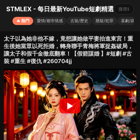
STMLEX - 每日最新YouTube短劇精選
🔥 熱門
愛情/都市情感
古裝/歷史
懸疑/犯罪
喜劇/搞笑
太子以為她非他不嫁，竟想讓她做平妻抬進東宮！重
生後她當眾以死拒婚，轉身聯手青梅將軍捉姦破局，
讓太子和假千金徹底翻車！【假箭謀婚 】#短劇 #古
裝 #重生 #復仇 #260704jj
▶