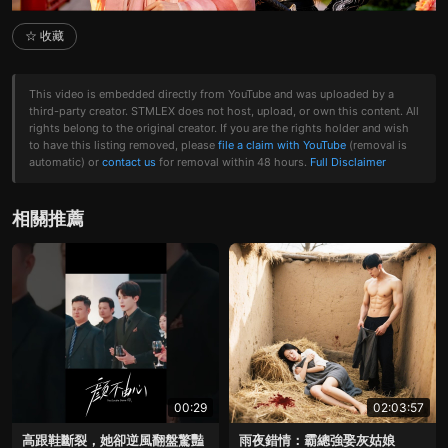
☆ 收藏
This video is embedded directly from YouTube and was uploaded by a
third-party creator. STMLEX does not host, upload, or own this content. All
rights belong to the original creator. If you are the rights holder and wish
to have this listing removed, please
file a claim with YouTube
(removal is
automatic) or
contact us
for removal within 48 hours.
Full Disclaimer
相關推薦
00:29
02:03:57
高跟鞋斷裂，她卻逆風翻盤驚豔
雨夜錯情：霸總強娶灰姑娘