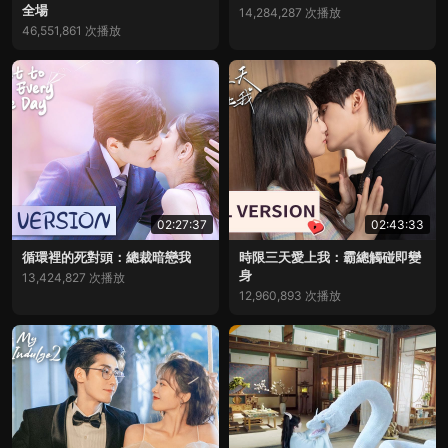
全場
14,284,287 次播放
46,551,861 次播放
02:27:37
02:43:33
循環裡的死對頭：總裁暗戀我
時限三天愛上我：霸總觸碰即變
身
13,424,827 次播放
12,960,893 次播放