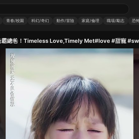
青春/校園
科幻/奇幻
動作/冒險
家庭/倫理
職場/勵志
恐怖
imeless Love,Timely Met#love #甜寵 