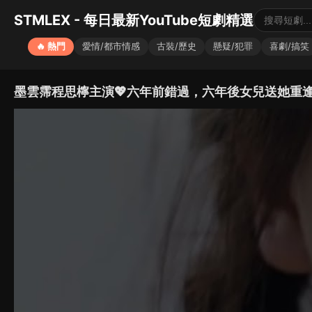
STMLEX - 每日最新YouTube短劇精選
🔥 熱門
愛情/都市情感
古裝/歷史
懸疑/犯罪
喜劇/搞笑
墨雲霈程思檸主演💖六年前錯過，六年後女兒送她重逢霸總爸！T