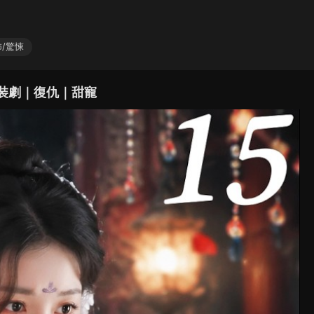
/驚悚
古裝劇｜復仇｜甜寵