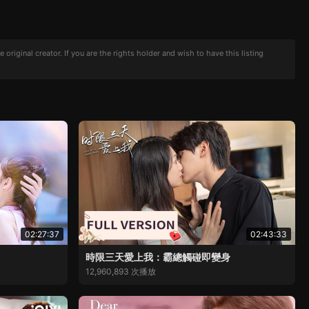
iginal creator. If you are the rights holder and wish to have this listing
02:27:37
02:43:33
時限三天愛上我：霸總觸碰即變身
12,960,893 次播放