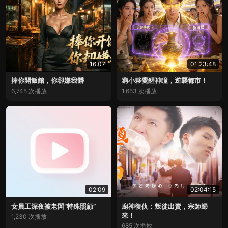
16:07
01:23:48
捧你開飯館，你卻嫌我髒
窮小夥覺醒神瞳，逆襲都市！
6,745 次播放
1,653 次播放
02:09
02:04:15
女員工深夜被老闆“特殊照顧”
廚神復仇：叛徒出賣，宗師歸
來！
1,230 次播放
685 次播放