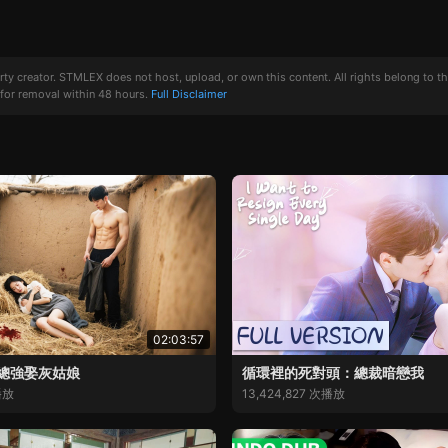
creator. STMLEX does not host, upload, or own this content. All rights belong to the or
for removal within 48 hours.
Full Disclaimer
02:03:57
總強娶灰姑娘
循環裡的死對頭：總裁暗戀我
播放
13,424,827 次播放