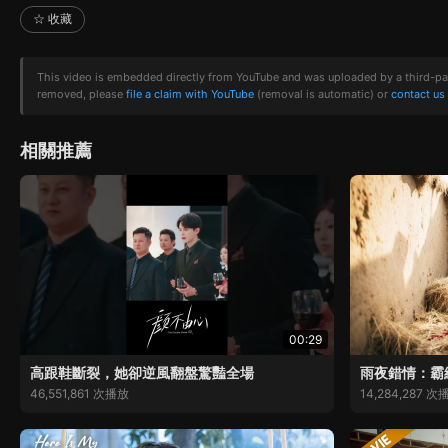
☆ 收藏
This video is embedded directly from YouTube and was uploaded by a third-party 
removed, please
file a claim with YouTube
(removal is automatic) or
contact us
相關推薦
00:29
高跟鞋斷裂，她卻逆風翻盤驚豔全場
雨夜錯情：霸
46,551,861 次播放
14,284,287 次