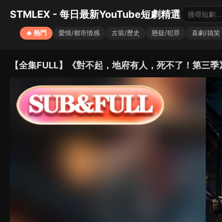
STMLEX - 每日最新YouTube短劇精選
🔥 熱門
愛情/都市情感
古裝/歷史
懸疑/犯罪
喜劇/搞笑
【全集FULL】《對不起，地府有人，死不了！第三季》| AI短劇