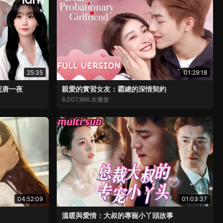
25:35
01:29:18
荒唐一夜
親愛的實習女友：霸總的深情契約
8,007,966 次播放
04:52:09
01:03:37
溫暖與愛情：大叔的專寵小丫頭故事