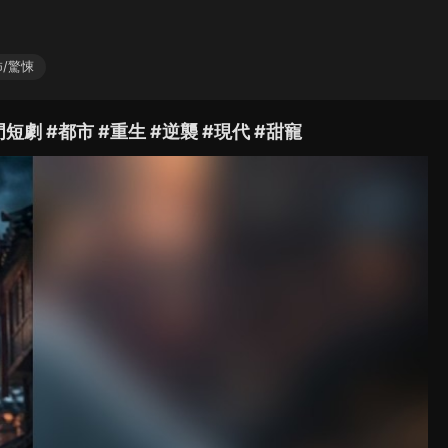
/驚悚
門短劇 #都市 #重生 #逆襲 #現代 #甜寵