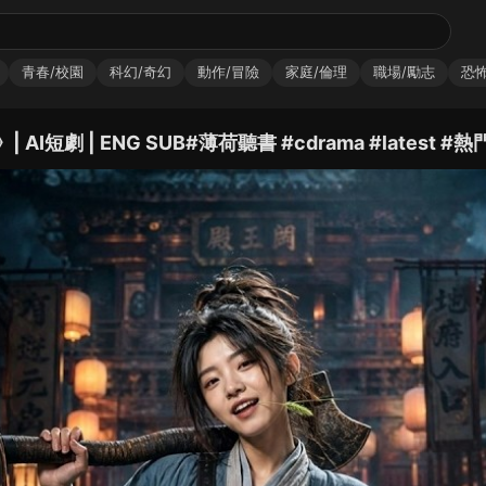
青春/校園
科幻/奇幻
動作/冒險
家庭/倫理
職場/勵志
恐怖
 | ENG SUB#薄荷聽書 #cdrama #latest #熱