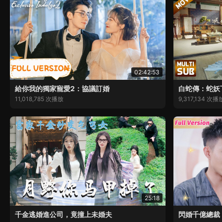
02:42:53
給你我的獨家寵愛2：協議訂婚
白蛇傳：蛇妖
11,018,785 次播放
9,317,134 次播
25:18
千金逃婚進公司，竟撞上未婚夫
閃婚千億總裁