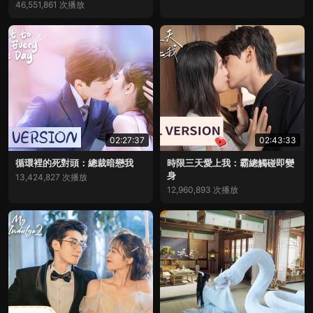
46,551,861 次播放
02:27:37
02:43:33
循環裡的死對頭：總裁暗戀我
時限三天愛上我：霸總觸碰即變
身
13,424,827 次播放
12,960,893 次播放