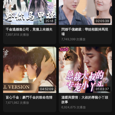
25:18
02:05:39
千金逃婚進公司，竟撞上未婚夫
閃婚千億總裁：帶娃相親掉馬現
場
7,897,818 次播放
7,749,399 次播放
04:52:09
01:03:37
盲心千金：豪門千金的致命危情
溫暖與愛情：大叔的專寵小丫頭
故事
7,671,982 次播放
6,924,675 次播放