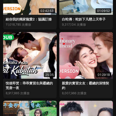
02:42:53
01:09:52
給你我的獨家寵愛2：協議訂婚
白蛇傳：蛇妖下凡戀上天帝子
11,018,785 次播放
9,317,134 次播放
25:35
01:29:18
悅後即焚：乖乖實習生與霸總的
親愛的實習女友：霸總的深情契
荒唐一夜
約
8,917,865 次播放
8,007,966 次播放