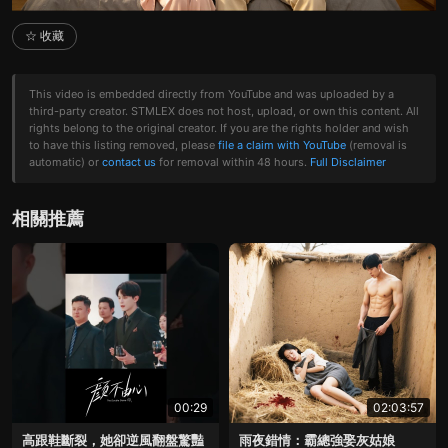
☆ 收藏
This video is embedded directly from YouTube and was uploaded by a
third-party creator. STMLEX does not host, upload, or own this content. All
rights belong to the original creator. If you are the rights holder and wish
to have this listing removed, please
file a claim with YouTube
(removal is
automatic) or
contact us
for removal within 48 hours.
Full Disclaimer
相關推薦
00:29
02:03:57
高跟鞋斷裂，她卻逆風翻盤驚豔
雨夜錯情：霸總強娶灰姑娘