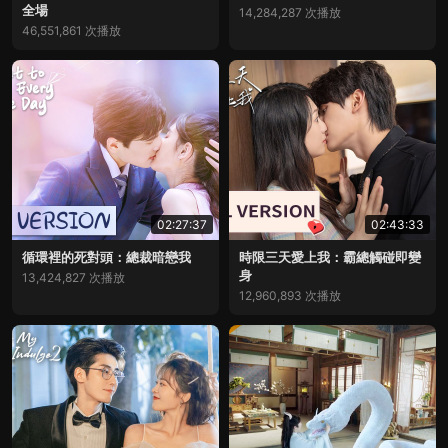
全場
14,284,287 次播放
46,551,861 次播放
02:27:37
02:43:33
循環裡的死對頭：總裁暗戀我
時限三天愛上我：霸總觸碰即變
身
13,424,827 次播放
12,960,893 次播放