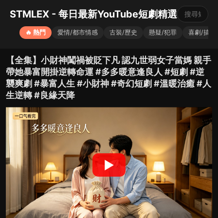
STMLEX - 每日最新YouTube短劇精選
🔥 熱門
愛情/都市情感
古裝/歷史
懸疑/犯罪
喜劇/搞笑
【全集】小財神闖禍被貶下凡 認九世弱女子當媽 親手
帶她暴富開掛逆轉命運 #多多暖意逢良人 #短劇 #逆
襲爽劇 #暴富人生 #小財神 #奇幻短劇 #溫暖治癒 #人
生逆轉 #良緣天降
▶