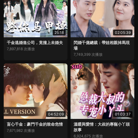
25:18
02:05:39
千金逃婚進公司，竟撞上未婚夫
閃婚千億總裁：帶娃相親掉馬現
場
7,897,818 次播放
7,749,399 次播放
04:52:09
01:03:37
盲心千金：豪門千金的致命危情
溫暖與愛情：大叔的專寵小丫頭
故事
7,671,982 次播放
6,924,675 次播放