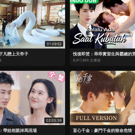
01:09:52
下凡戀上天帝子
悅後即焚：乖乖實習生與霸總的
放
8,917,865 次播放
02:05:39
：帶娃相親掉馬現場
盲心千金：豪門千金的致命危情