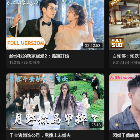
02:42:53
給你我的獨家寵愛2：協議訂婚
白蛇傳：蛇妖
11,018,785 次播放
9,317,134 次播
25:18
千金逃婚進公司，竟撞上未婚夫
閃婚千億總裁