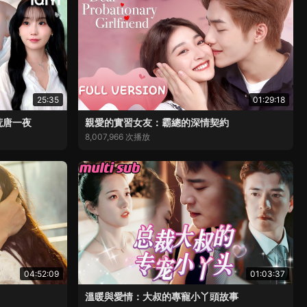
25:35
01:29:18
荒唐一夜
親愛的實習女友：霸總的深情契約
8,007,966 次播放
04:52:09
01:03:37
溫暖與愛情：大叔的專寵小丫頭故事