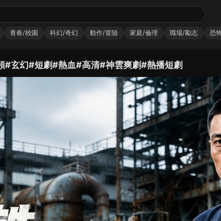
青春/校園
科幻/奇幻
動作/冒險
家庭/倫理
職場/勵志
恐怖
#玄幻#短劇#熱血#高清#神雲爽劇#熱播短劇