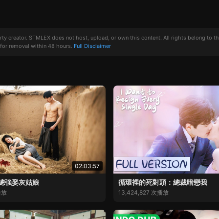
creator. STMLEX does not host, upload, or own this content. All rights belong to the or
for removal within 48 hours.
Full Disclaimer
02:03:57
總強娶灰姑娘
循環裡的死對頭：總裁暗戀我
播放
13,424,827 次播放