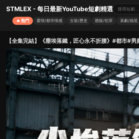
STMLEX - 每日最新YouTube短劇精選
🔥 熱門
愛情/都市情感
古裝/歷史
懸疑/犯罪
喜劇/搞笑
【全集完結】《塵埃落鐵，匠心永不折腰》#都市#男頻