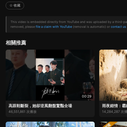
☆ 收藏
This video is embedded directly from YouTube and was uploaded by a third-party 
removed, please
file a claim with YouTube
(removal is automatic) or
contact us
相關推薦
00:29
高跟鞋斷裂，她卻逆風翻盤驚豔全場
雨夜錯情：霸
46,551,861 次播放
14,284,287 次