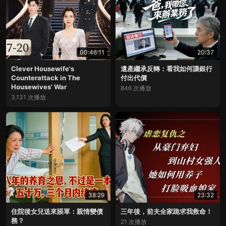
00:46:11
20:37
Clever Housewife's
遺產繼承反轉：看我如何讓銀行
Counterattack in The
付出代價
Housewives' War
846 次播放
3,131 次播放
38:29
23:32
住院後女兒送來賬單：親情變債
三年後，前夫全家跪求我救命！
務？
21 次播放