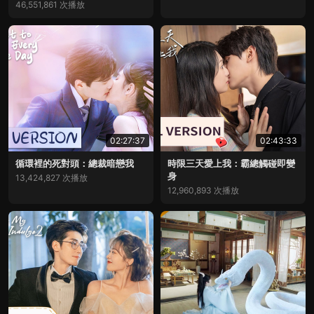
46,551,861 次播放
02:27:37
02:43:33
循環裡的死對頭：總裁暗戀我
時限三天愛上我：霸總觸碰即變
身
13,424,827 次播放
12,960,893 次播放