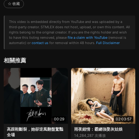
☆ 收藏
This video is embedded directly from YouTube and was uploaded by a
third-party creator. STMLEX does not host, upload, or own this content. All
rights belong to the original creator. If you are the rights holder and wish
to have this listing removed, please
file a claim with YouTube
(removal is
automatic) or
contact us
for removal within 48 hours.
Full Disclaimer
相關推薦
00:29
02:03:57
高跟鞋斷裂，她卻逆風翻盤驚豔
雨夜錯情：霸總強娶灰姑娘
全場
14,284,287 次播放