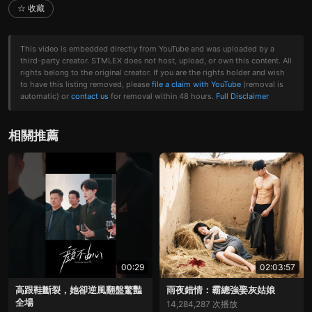
☆ 收藏
This video is embedded directly from YouTube and was uploaded by a
third-party creator. STMLEX does not host, upload, or own this content. All
rights belong to the original creator. If you are the rights holder and wish
to have this listing removed, please
file a claim with YouTube
(removal is
automatic) or
contact us
for removal within 48 hours.
Full Disclaimer
相關推薦
00:29
02:03:57
高跟鞋斷裂，她卻逆風翻盤驚豔
雨夜錯情：霸總強娶灰姑娘
全場
14,284,287 次播放