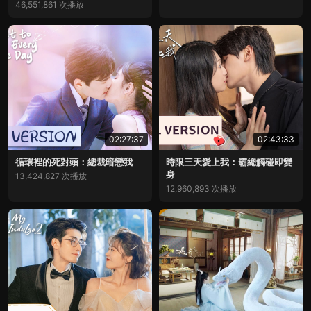
46,551,861 次播放
02:27:37
02:43:33
循環裡的死對頭：總裁暗戀我
時限三天愛上我：霸總觸碰即變
身
13,424,827 次播放
12,960,893 次播放