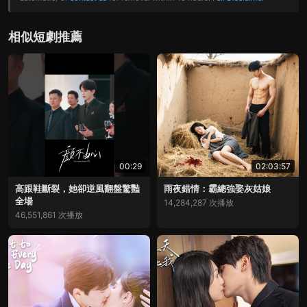
相似短劇推薦
00:29
02:03:57
高跟鞋斷裂，她卻逆風翻盤驚豔
雨夜錯情：霸總強娶灰姑娘
全場
14,284,287 次播放
46,551,861 次播放