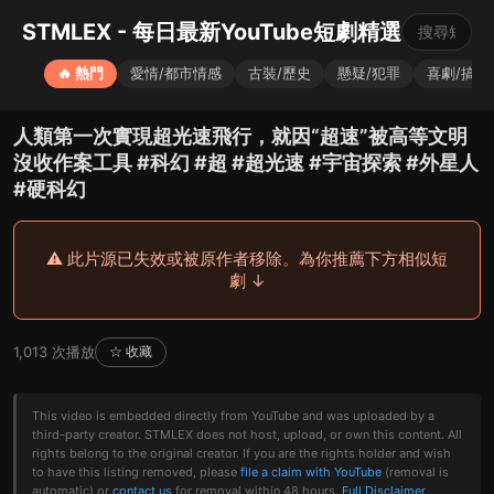
STMLEX - 每日最新YouTube短劇精選
🔥 熱門
愛情/都市情感
古裝/歷史
懸疑/犯罪
喜劇/搞笑
人類第一次實現超光速飛行，就因“超速”被高等文明
沒收作案工具 #科幻 #超 #超光速 #宇宙探索 #外星人
#硬科幻
⚠️ 此片源已失效或被原作者移除。為你推薦下方相似短
劇 ↓
1,013 次播放
☆ 收藏
This video is embedded directly from YouTube and was uploaded by a
third-party creator. STMLEX does not host, upload, or own this content. All
rights belong to the original creator. If you are the rights holder and wish
to have this listing removed, please
file a claim with YouTube
(removal is
automatic) or
contact us
for removal within 48 hours.
Full Disclaimer